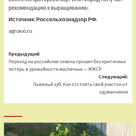
рекомендацию к выращиванию.
Источник:
Россельхознадзор РФ
.
agroxxi.ru
Навигация
Предыдущий
Переход на российские семена прошел без критичных
записи
потерь в урожайности масличных — МЖСР
Следующий:
Львиный зуб. Как отстоять свой участок от
одуванчиков