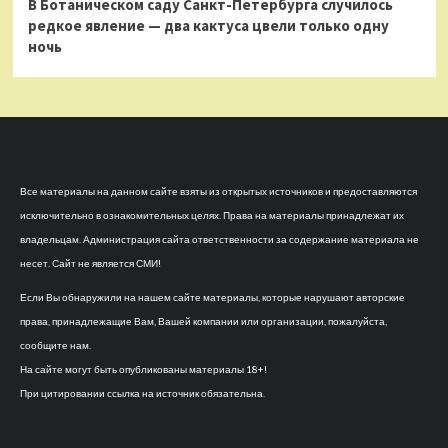
В Ботаническом саду Санкт-Петербурга случилось
редкое явление — два кактуса цвели только одну
ночь
Все материалы на данном сайте взяты из открытых источников и предоставляются
исключительно в ознакомительных целях. Права на материалы принадлежат их
владельцам. Администрация сайта ответственности за содержание материала не
несет. Сайт не является СМИ!
Если Вы обнаружили на нашем сайте материалы, которые нарушают авторские
права, принадлежащие Вам, Вашей компании или организации, пожалуйста,
сообщите нам.
На сайте могут быть опубликованы материалы 18+!
При цитировании ссылка на источник обязательна.