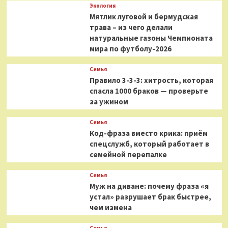
Экология
Мятлик луговой и бермудская
трава – из чего делали
натуральные газоны Чемпионата
мира по футболу-2026
Семья
Правило 3-3-3: хитрость, которая
спасла 1000 браков — проверьте
за ужином
Семья
Код-фраза вместо крика: приём
спецслужб, который работает в
семейной перепалке
Семья
Муж на диване: почему фраза «я
устал» разрушает брак быстрее,
чем измена
Семья