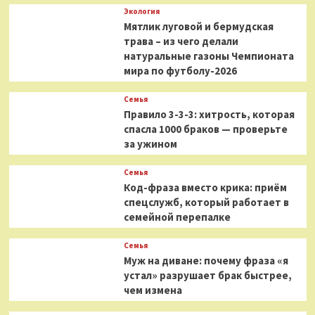
Экология
Мятлик луговой и бермудская
трава – из чего делали
натуральные газоны Чемпионата
мира по футболу-2026
Семья
Правило 3-3-3: хитрость, которая
спасла 1000 браков — проверьте
за ужином
Семья
Код-фраза вместо крика: приём
спецслужб, который работает в
семейной перепалке
Семья
Муж на диване: почему фраза «я
устал» разрушает брак быстрее,
чем измена