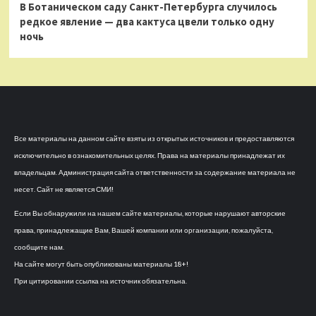
В Ботаническом саду Санкт-Петербурга случилось
редкое явление — два кактуса цвели только одну
ночь
Все материалы на данном сайте взяты из открытых источников и предоставляются
исключительно в ознакомительных целях. Права на материалы принадлежат их
владельцам. Администрация сайта ответственности за содержание материала не
несет. Сайт не является СМИ!
Если Вы обнаружили на нашем сайте материалы, которые нарушают авторские
права, принадлежащие Вам, Вашей компании или организации, пожалуйста,
сообщите нам.
На сайте могут быть опубликованы материалы 18+!
При цитировании ссылка на источник обязательна.