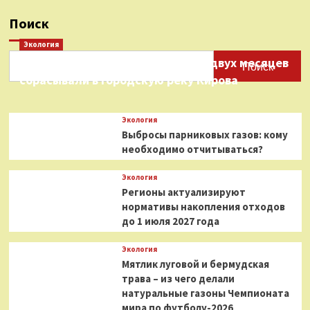
Поиск
Экология
Нефтепродукты на протяжении двух месяцев
Поиск
сбрасывали в городскую реку Кирова
Экология
Выбросы парниковых газов: кому
необходимо отчитываться?
Экология
Регионы актуализируют
нормативы накопления отходов
до 1 июля 2027 года
Экология
Мятлик луговой и бермудская
трава – из чего делали
натуральные газоны Чемпионата
мира по футболу-2026