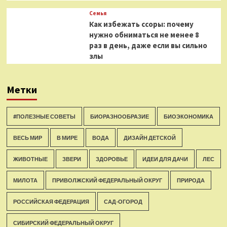
Семья
Как избежать ссоры: почему
нужно обниматься не менее 8
раз в день, даже если вы сильно
злы
Метки
#ПОЛЕЗНЫЕ СОВЕТЫ
БИОРАЗНООБРАЗИЕ
БИОЭКОНОМИКА
ВЕСЬ МИР
В МИРЕ
ВОДА
ДИЗАЙН ДЕТСКОЙ
ЖИВОТНЫЕ
ЗВЕРИ
ЗДОРОВЬЕ
ИДЕИ ДЛЯ ДАЧИ
ЛЕС
МИЛОТА
ПРИВОЛЖСКИЙ ФЕДЕРАЛЬНЫЙ ОКРУГ
ПРИРОДА
РОССИЙСКАЯ ФЕДЕРАЦИЯ
САД-ОГОРОД
СИБИРСКИЙ ФЕДЕРАЛЬНЫЙ ОКРУГ