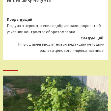
Источник:
specagro.ru
Навигация
Предыдущий
Госдума в первом чтении одобрила законопроект об
записи
усилении контроля за оборотом зерна
Следующий:
НТБ с 1 июня вводит новую редакцию методики
расчета ценового индекса пшеницы