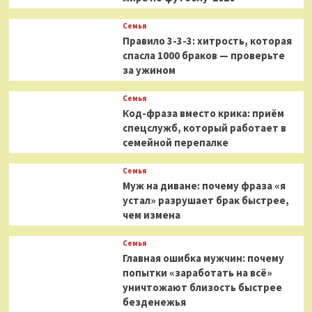
Семья
Правило 3-3-3: хитрость, которая
спасла 1000 браков — проверьте
за ужином
Семья
Код-фраза вместо крика: приём
спецслужб, который работает в
семейной перепалке
Семья
Муж на диване: почему фраза «я
устал» разрушает брак быстрее,
чем измена
Семья
Главная ошибка мужчин: почему
попытки «заработать на всё»
уничтожают близость быстрее
безденежья