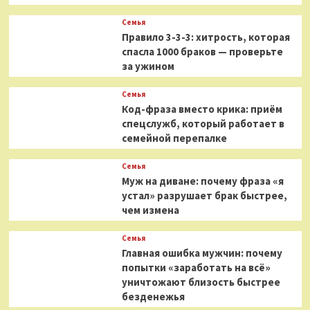
Семья
Правило 3-3-3: хитрость, которая
спасла 1000 браков — проверьте
за ужином
Семья
Код-фраза вместо крика: приём
спецслужб, который работает в
семейной перепалке
Семья
Муж на диване: почему фраза «я
устал» разрушает брак быстрее,
чем измена
Семья
Главная ошибка мужчин: почему
попытки «заработать на всё»
уничтожают близость быстрее
безденежья