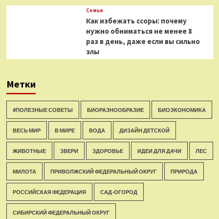
Семья
Как избежать ссоры: почему
нужно обниматься не менее 8
раз в день, даже если вы сильно
злы
Метки
#ПОЛЕЗНЫЕ СОВЕТЫ
БИОРАЗНООБРАЗИЕ
БИОЭКОНОМИКА
ВЕСЬ МИР
В МИРЕ
ВОДА
ДИЗАЙН ДЕТСКОЙ
ЖИВОТНЫЕ
ЗВЕРИ
ЗДОРОВЬЕ
ИДЕИ ДЛЯ ДАЧИ
ЛЕС
МИЛОТА
ПРИВОЛЖСКИЙ ФЕДЕРАЛЬНЫЙ ОКРУГ
ПРИРОДА
РОССИЙСКАЯ ФЕДЕРАЦИЯ
САД-ОГОРОД
СИБИРСКИЙ ФЕДЕРАЛЬНЫЙ ОКРУГ