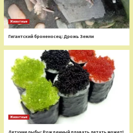
Животные
Гигантский броненосец: Дрожь Земли
Животные
Летучие рыбы: Рожденный плавать летать может!