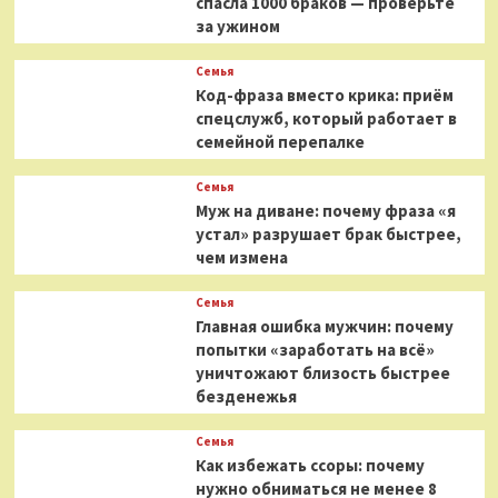
спасла 1000 браков — проверьте
за ужином
Семья
Код-фраза вместо крика: приём
спецслужб, который работает в
семейной перепалке
Семья
Муж на диване: почему фраза «я
устал» разрушает брак быстрее,
чем измена
Семья
Главная ошибка мужчин: почему
попытки «заработать на всё»
уничтожают близость быстрее
безденежья
Семья
Как избежать ссоры: почему
нужно обниматься не менее 8