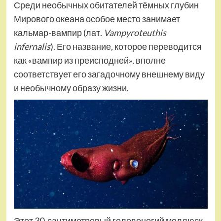
Среди необычных обитателей тёмных глубин
Мирового океана особое место занимает
кальмар-вампир (лат.
Vampyroteuthis
infernalis
). Его название, которое переводится
как «вампир из преисподней», вполне
соответствует его загадочному внешнему виду
и необычному образу жизни.
Этот 30-сантиметровый головоногий моллюск