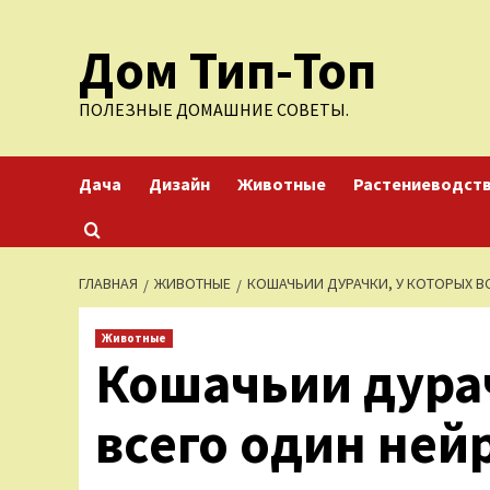
Перейти
Дом Тип-Топ
к
содержимому
ПОЛЕЗНЫЕ ДОМАШНИЕ СОВЕТЫ.
Дача
Дизайн
Животные
Растениеводст
ГЛАВНАЯ
ЖИВОТНЫЕ
КОШАЧЬИИ ДУРАЧКИ, У КОТОРЫХ В
Животные
Кошачьии дурач
всего один ней