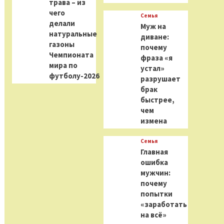
трава – из
чего
Семья
делали
Муж на
натуральные
диване:
газоны
почему
Чемпионата
фраза «я
мира по
устал»
футболу-2026
разрушает
брак
быстрее,
чем
измена
Семья
Главная
ошибка
мужчин:
почему
попытки
«заработать
на всё»