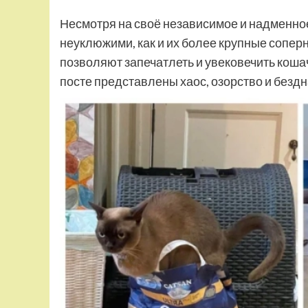
Несмотря на своё независимое и надменное
неуклюжими, как и их более крупные соперн
позволяют запечатлеть и увековечить кошач
посте представлены хаос, озорство и безд