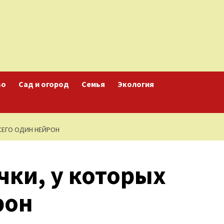
во
Сад и огород
Семья
Экология
СЕГО ОДИН НЕЙРОН
ки, у которых
рон