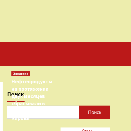
Экология
Нефтепродукты
на протяжении
Поиск
двух месяцев
сбрасывали в
городскую реку
Поиск
Кирова
Семья