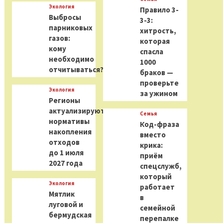
Экология
Правило 3-
Выбросы
3-3:
парниковых
хитрость,
газов:
которая
кому
спасла
необходимо
1000
отчитываться?
браков —
проверьте
Экология
за ужином
Регионы
актуализируют
Семья
нормативы
Код-фраза
накопления
вместо
отходов
крика:
до 1 июля
приём
2027 года
спецслужб,
который
Экология
работает
Мятлик
в
луговой и
семейной
бермудская
перепалке