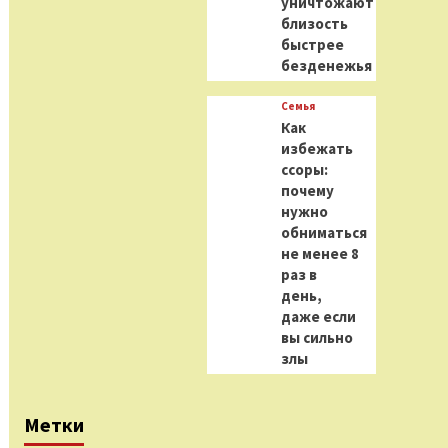
уничтожают
близость
быстрее
безденежья
Семья
Как
избежать
ссоры:
почему
нужно
обниматься
не менее 8
раз в
день,
даже если
вы сильно
злы
Метки