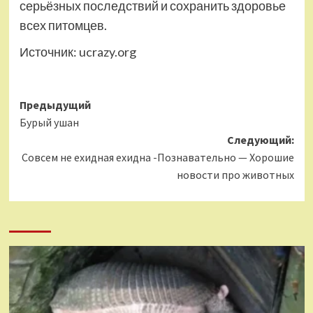
серьёзных последствий и сохранить здоровье
всех питомцев.
Источник:
ucrazy.org
Навигация
Предыдущий
Бурый ушан
записи
Следующий:
Совсем не ехидная ехидна -Познавательно — Хорошие
новости про животных