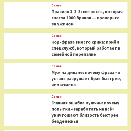
Семья
Правило 3-3-3: хитрость, которая
спасла 1000 браков — проверьте
за ужином
Семья
Код-фраза вместо крика: приём
спецслужб, который работает в
семейной перепалке
Семья
Муж на диване: почему фраза «я
устал» разрушает брак быстрее,
чем измена
Семья
Главная ошибка мужчин: почему
попытки «заработать на всё»
уничтожают близость быстрее
безденежья