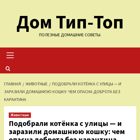
Перейти
Дом Тип-Топ
к
содержимому
ПОЛЕЗНЫЕ ДОМАШНИЕ СОВЕТЫ.
Основное
меню
ГЛАВНАЯ
ЖИВОТНЫЕ
ПОДОБРАЛИ КОТЁНКА С УЛИЦЫ — И
ЗАРАЗИЛИ ДОМАШНЮЮ КОШКУ: ЧЕМ ОПАСНА ДОБРОТА БЕЗ
КАРАНТИНА
Животные
Подобрали котёнка с улицы — и
заразили домашнюю кошку: чем
опасна доброта без карантина