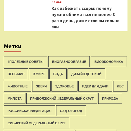
Семья
Как избежать ссоры: почему
нужно обниматься не менее 8
раз в день, даже если вы сильно
злы
Метки
#ПОЛЕЗНЫЕ СОВЕТЫ
БИОРАЗНООБРАЗИЕ
БИОЭКОНОМИКА
ВЕСЬ МИР
В МИРЕ
ВОДА
ДИЗАЙН ДЕТСКОЙ
ЖИВОТНЫЕ
ЗВЕРИ
ЗДОРОВЬЕ
ИДЕИ ДЛЯ ДАЧИ
ЛЕС
МИЛОТА
ПРИВОЛЖСКИЙ ФЕДЕРАЛЬНЫЙ ОКРУГ
ПРИРОДА
РОССИЙСКАЯ ФЕДЕРАЦИЯ
САД-ОГОРОД
СИБИРСКИЙ ФЕДЕРАЛЬНЫЙ ОКРУГ