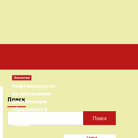
Экология
Нефтепродукты
на протяжении
Поиск
двух месяцев
сбрасывали в
городскую реку
Поиск
Кирова
Семья