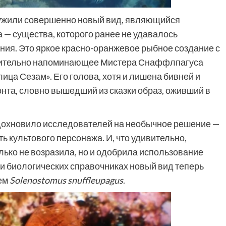
ужили совершенно новый вид, являющийся
 — существа, которого ранее не удавалось
ния. Это яркое красно-оранжевое рыбное создание с
азительно напоминающее Мистера Снаффлпагуса
ица Сезам». Его голова, хотя и лишена бивней и
нта, словно вышедший из сказки образ, оживший в
дохновило исследователей на необычное решение —
ть культового персонажа. И, что удивительно,
ько не возразила, но и одобрила использование
 и биологических справочниках новый вид теперь
ем
Solenostomus snuffleupagus
.