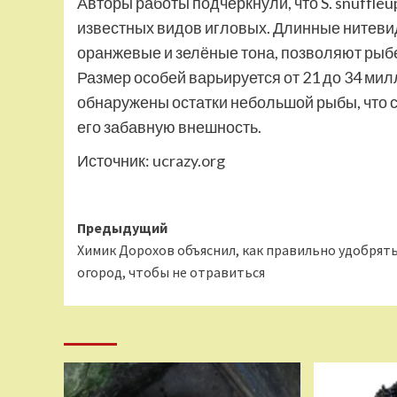
Авторы работы подчеркнули, что S. snuffl
известных видов игловых. Длинные нитеви
оранжевые и зелёные тона, позволяют рыб
Размер особей варьируется от 21 до 34 ми
обнаружены остатки небольшой рыбы, что с
его забавную внешность.
Источник:
ucrazy.org
Навигация
Предыдущий
Химик Дорохов объяснил, как правильно удобрят
записи
огород, чтобы не отравиться