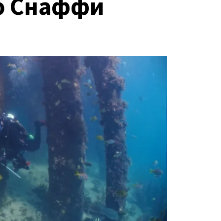
ю Снаффи