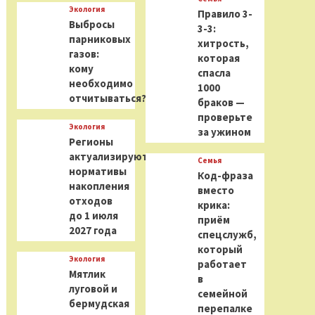
Экология
Правило 3-
Выбросы
3-3:
парниковых
хитрость,
газов:
которая
кому
спасла
необходимо
1000
отчитываться?
браков —
проверьте
Экология
за ужином
Регионы
актуализируют
Семья
нормативы
Код-фраза
накопления
вместо
отходов
крика:
до 1 июля
приём
2027 года
спецслужб,
который
Экология
работает
Мятлик
в
луговой и
семейной
бермудская
перепалке