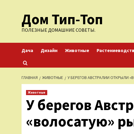
Перейти
Дом Тип-Топ
к
содержимому
ПОЛЕЗНЫЕ ДОМАШНИЕ СОВЕТЫ.
Дача
Дизайн
Животные
Растениеводст
ГЛАВНАЯ
ЖИВОТНЫЕ
У БЕРЕГОВ АВСТРАЛИИ ОТКРЫЛИ 
Животные
У берегов Авст
«волосатую» р