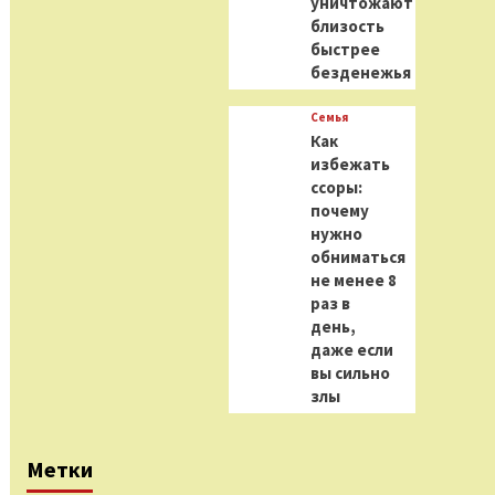
уничтожают
близость
быстрее
безденежья
Семья
Как
избежать
ссоры:
почему
нужно
обниматься
не менее 8
раз в
день,
даже если
вы сильно
злы
Метки