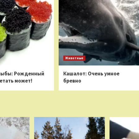
Животные
рыбы: Рожденный
Кашалот: Очень умное
етать может!
бревно