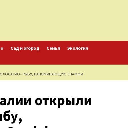
во
Сад и огород
Семья
Экология
«ВОЛОСАТУЮ» РЫБУ, НАПОМИНАЮЩУЮ СНАФФИ
ралии открыли
ыбу,