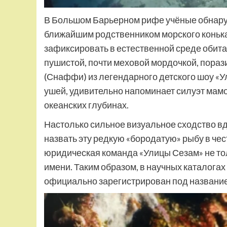
В Большом Барьерном рифе учёные обнар
ближайшим родственником морского конька
зафиксировать в естественной среде обита
пушистой, почти меховой мордочкой, пор
(Снаффи) из легендарного детского шоу «Ул
ушей, удивительно напоминает силуэт мамо
океанских глубинах.
Настолько сильное визуальное сходство в
назвать эту редкую «бородатую» рыбу в чес
юридическая команда «Улицы Сезам» не тол
имени. Таким образом, в научных каталогах
официально зарегистрирован под названи