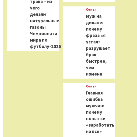
трава – из
чего
Семья
делали
Муж на
натуральные
диване:
газоны
почему
Чемпионата
фраза «я
мира по
устал»
футболу-2026
разрушает
брак
быстрее,
чем
измена
Семья
Главная
ошибка
мужчин:
почему
попытки
«заработать
на всё»