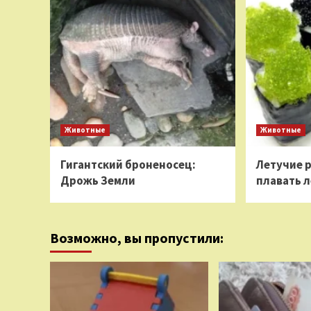
Животные
Животные
Гигантский броненосец:
Летучие 
Дрожь Земли
плавать л
Возможно, вы пропустили: