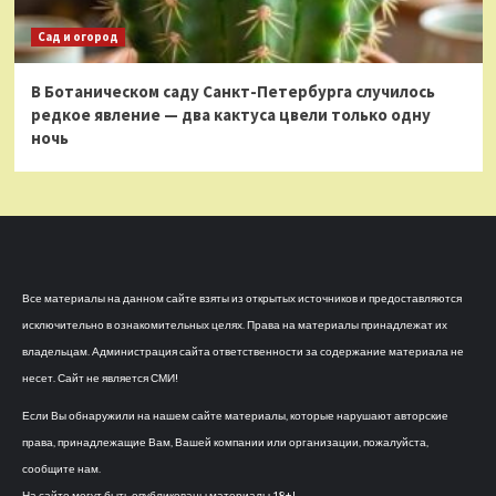
Сад и огород
В Ботаническом саду Санкт-Петербурга случилось
редкое явление — два кактуса цвели только одну
ночь
Все материалы на данном сайте взяты из открытых источников и предоставляются
исключительно в ознакомительных целях. Права на материалы принадлежат их
владельцам. Администрация сайта ответственности за содержание материала не
несет. Сайт не является СМИ!
Если Вы обнаружили на нашем сайте материалы, которые нарушают авторские
права, принадлежащие Вам, Вашей компании или организации, пожалуйста,
сообщите нам.
На сайте могут быть опубликованы материалы 18+!