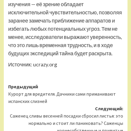
изучения — её зрение обладает
исключительной чувствительностью, позволяя
заранее замечать приближение аппаратов и
избегать любых потенциальных угроз. Тем не
менее, исследователи выражают уверенность,
что это лишь временная трудность, и в ходе
будущих экспедиций тайна будет раскрыта.
Источник:
ucrazy.org
Навигация
Предыдущий
Курорт для вредителя. Дачники сами приманивают
записи
испанских слизней
Следующий:
Саженец сливы весенней посадки сбросил листья: это
нормально и стоит ли паниковать? Саженцы
корнесобственные и привитые