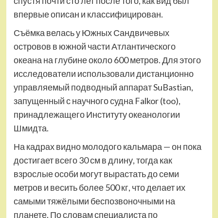
спустя почти сто лет после того, как вид был
впервые описан и классифицирован.
Съёмка велась у Южных Сандвичевых
островов в южной части Атлантического
океана на глубине около 600 метров. Для этого
исследователи использовали дистанционно
управляемый подводный аппарат SuBastian,
запущенный с научного судна Falkor (too),
принадлежащего Институту океанологии
Шмидта.
На кадрах видно молодого кальмара — он пока
достигает всего 30 см в длину, тогда как
взрослые особи могут вырастать до семи
метров и весить более 500 кг, что делает их
самыми тяжёлыми беспозвоночными на
планете. По словам специалиста по