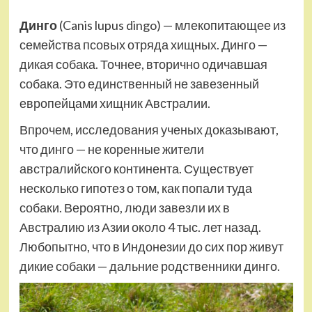
Динго
(Canis lupus dingo) — млекопитающее из
семейства псовых отряда хищных. Динго —
дикая собака. Точнее, вторично одичавшая
собака. Это единственный не завезенный
европейцами хищник Австралии.
Впрочем, исследования ученых доказывают,
что динго — не коренные жители
австралийского континента. Существует
несколько гипотез о том, как попали туда
собаки. Вероятно, люди завезли их в
Австралию из Азии около 4 тыс. лет назад.
Любопытно, что в Индонезии до сих пор живут
дикие собаки — дальние родственники динго.