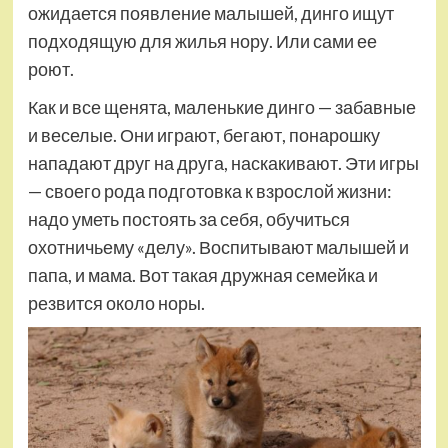
ожидается появление малышей, динго ищут
подходящую для жилья нору. Или сами ее
роют.
Как и все щенята, маленькие динго — забавные
и веселые. Они играют, бегают, понарошку
нападают друг на друга, наскакивают. Эти игры
— своего рода подготовка к взрослой жизни:
надо уметь постоять за себя, обучиться
охотничьему «делу». Воспитывают малышей и
папа, и мама. Вот такая дружная семейка и
резвится около норы.